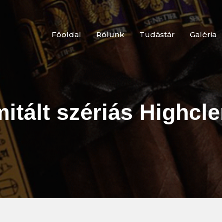
Főoldal
Rólunk
Tudástár
Galéria
imitált szériás Highcl