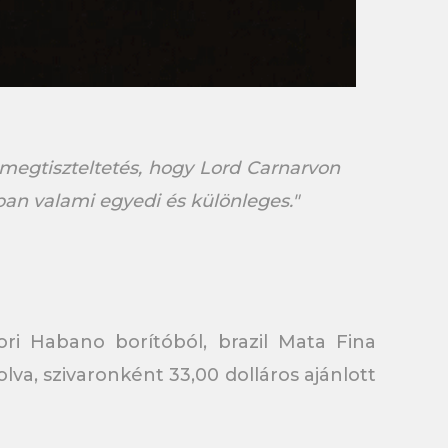
megtiszteltetés, hogy Lord Carnarvon
ban valami egyedi és különleges."
ri Habano borítóból, brazil Mata Fina
va, szivaronként 33,00 dolláros ajánlott