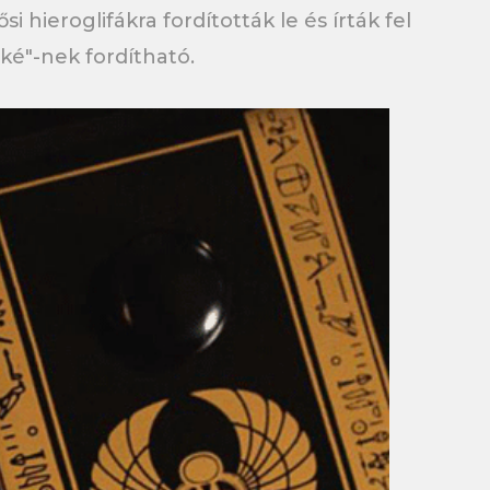
hieroglifákra fordították le és írták fel
eké"-nek fordítható.