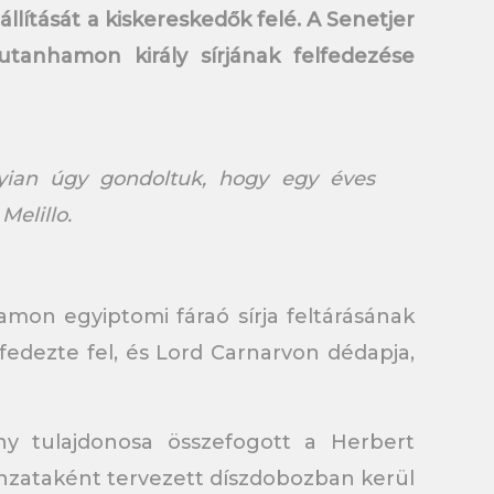
lítását a kiskereskedők felé. A Senetjer
anhamon király sírjának felfedezése
nyian úgy gondoltuk, hogy egy éves
Melillo.
amon egyiptomi fáraó sírja feltárásának
 fedezte fel, és Lord Carnarvon dédapja,
ány tulajdonosa összefogott a Herbert
utánzataként tervezett díszdobozban kerül