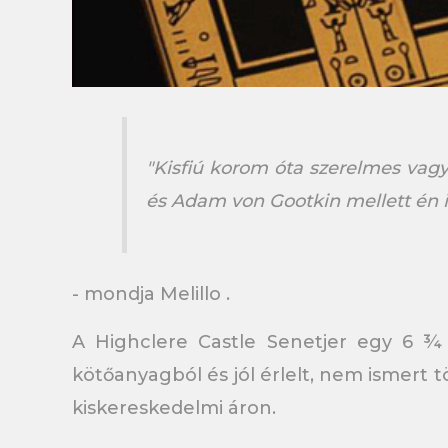
"Kisfiú korom óta szerelmes vag
és Adam von Gootkin mellett én i
- mondja Melillo .
A Highclere Castle Senetjer egy 6 ¾ 
kötőanyagból és jól érlelt, nem ismert 
kiskereskedelmi áron.