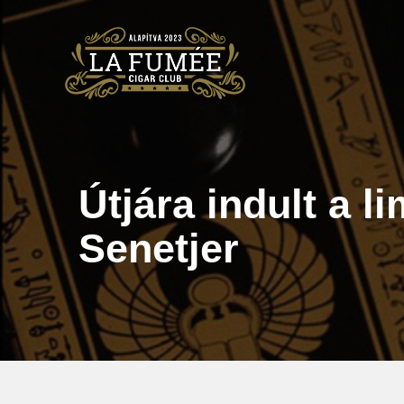
Skip
to
content
Útjára indult a l
Senetjer