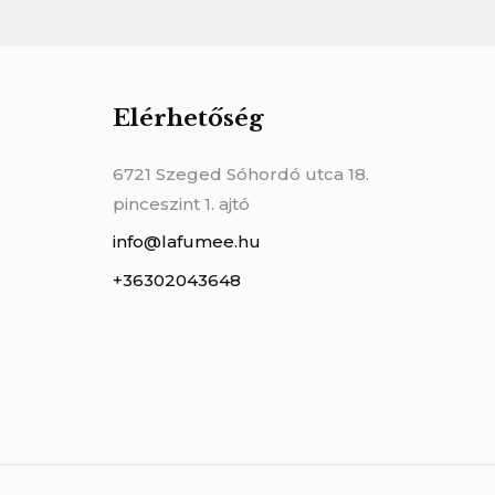
Elérhetőség
6721 Szeged Sóhordó utca 18.
pinceszint 1. ajtó
info@lafumee.hu
+36302043648