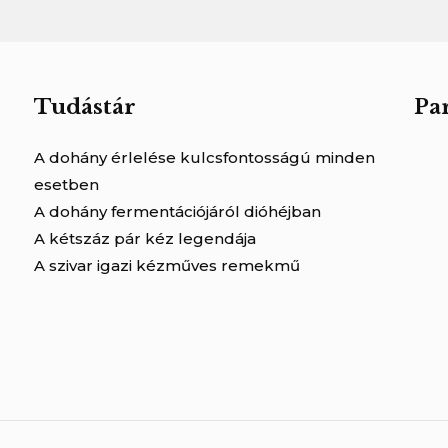
Tudástár
Pa
A dohány érlelése kulcsfontosságú minden
esetben
A dohány fermentációjáról dióhéjban
A kétszáz pár kéz legendája
A szivar igazi kézműves remekmű