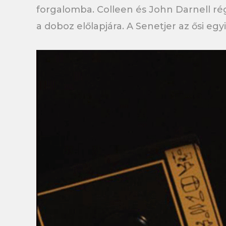
forgalomba. Colleen és John Darnell régé
a doboz előlapjára. A Senetjer az ősi eg