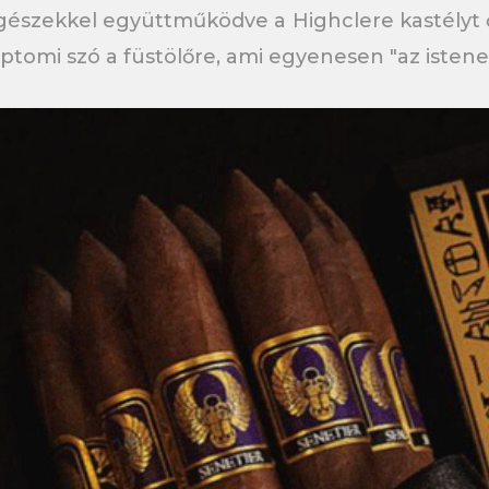
szekkel együttműködve a Highclere kastélyt ősi 
yiptomi szó a füstölőre, ami egyenesen "az isten