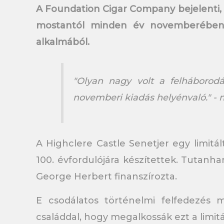
A Foundation Cigar Company bejelenti, h
mostantól minden év novemberében m
alkalmából.
"Olyan nagy volt a felháborod
novemberi kiadás helyénvaló." - 
A Highclere Castle Senetjer egy limitá
100. évfordulójára készítettek. Tutanha
George Herbert finanszírozta.
E csodálatos történelmi felfedezés m
családdal, hogy megalkossák ezt a limitá