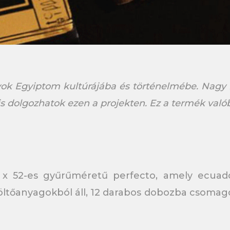
yok Egyiptom kultúrájába és történelmébe. Nagy 
s dolgozhatok ezen a projekten. Ez a termék való
x 52-es gyűrűméretű perfecto, amely ecuado
töltőanyagokból áll, 12 darabos dobozba csomagol