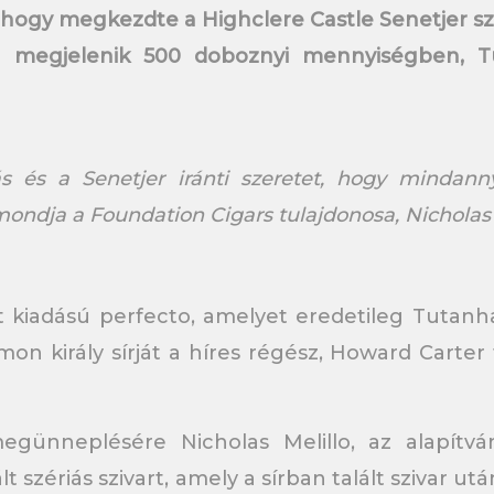
ogy megkezdte a Highclere Castle Senetjer szál
egjelenik 500 doboznyi mennyiségben, Tut
ás és a Senetjer iránti szeretet, hogy mindan
mondja a Foundation Cigars tulajdonosa, Nicholas 
lt kiadású perfecto, amelyet eredetileg Tutanh
mon király sírját a híres régész, Howard Carter
egünneplésére Nicholas Melillo, az alapítv
lt szériás szivart, amely a sírban talált szivar 