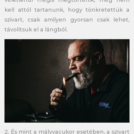
véletlenül mégis megtörténik, még nem
kell attól tartanunk, hogy tönkretettük a
szivart, csak amilyen gyorsan csak lehet,
távolítsuk el a lángból.
2. És mint a mályvacukor esetében, a szivart