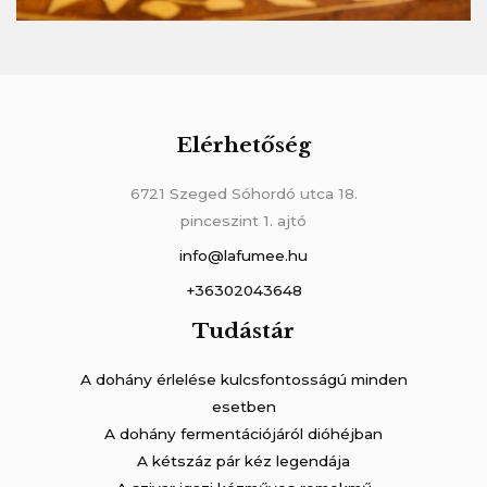
Elérhetőség
6721 Szeged Sóhordó utca 18.
pinceszint 1. ajtó
info@lafumee.hu
+36302043648
Tudástár
A dohány érlelése kulcsfontosságú minden
esetben
A dohány fermentációjáról dióhéjban
A kétszáz pár kéz legendája