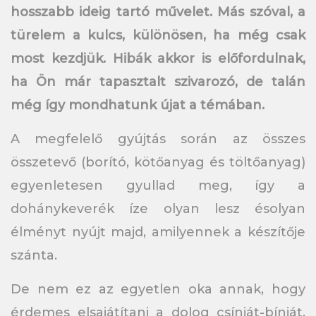
hosszabb ideig tartó művelet. Más szóval, a
türelem a kulcs, különösen, ha még csak
most kezdjük. Hibák akkor is előfordulnak,
ha Ön már tapasztalt szivarozó, de talán
még így mondhatunk újat a témában.
A megfelelő gyújtás során az összes
összetevő (borító, kötőanyag és töltőanyag)
egyenletesen gyullad meg, így a
dohánykeverék íze olyan lesz ésolyan
élményt nyújt majd, amilyennek a készítője
szánta.
De nem ez az egyetlen oka annak, hogy
érdemes elsajátítani a dolog csínját-bínját,