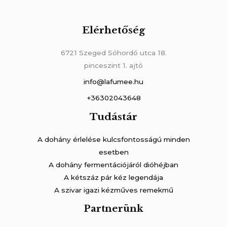
Elérhetőség
6721 Szeged Sóhordó utca 18.
pinceszint 1. ajtó
info@lafumee.hu
+36302043648
Tudástár
A dohány érlelése kulcsfontosságú minden
esetben
A dohány fermentációjáról dióhéjban
A kétszáz pár kéz legendája
A szivar igazi kézműves remekmű
Partnerünk