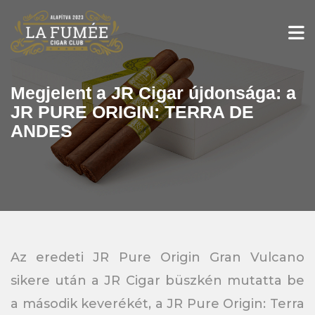
Skip
to
content
Megjelent a JR Cigar újdonsága: a
JR PURE ORIGIN: TERRA DE
ANDES
Az eredeti JR Pure Origin Gran Vulcano
sikere után a JR Cigar büszkén mutatta be
a második keverékét, a JR Pure Origin: Terra