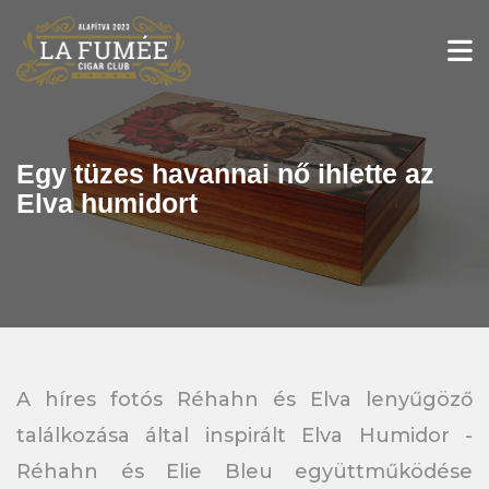
Skip
to
content
Egy tüzes havannai nő ihlette az
Elva humidort
A híres fotós Réhahn és Elva lenyűgöző
találkozása által inspirált Elva Humidor -
Réhahn és Elie Bleu együttműködése