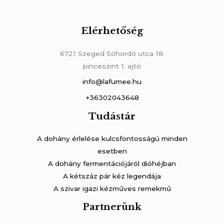
Elérhetőség
6721 Szeged Sóhordó utca 18.
pinceszint 1. ajtó
info@lafumee.hu
+36302043648
Tudástár
A dohány érlelése kulcsfontosságú minden
esetben
A dohány fermentációjáról dióhéjban
A kétszáz pár kéz legendája
A szivar igazi kézműves remekmű
Partnerünk