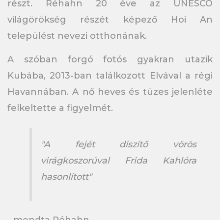
részt. Réhahn 20 éve az UNESCO
világörökség részét képező Hoi An
települést nevezi otthonának.
A szóban forgó fotós gyakran utazik
Kubába, 2013-ban találkozott Elvával a régi
Havannában. A nő heves és tüzes jelenléte
felkeltette a figyelmét.
"A fejét díszítő vörös
virágkoszorúval Frida Kahlóra
hasonlított"