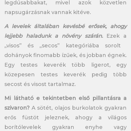
legdúsabbakat, mivel azok közvetlen
napsugárzásnak vannak kitéve.
A levelek általában kevésbé erősek, ahogy
lejjebb haladunk a növény szárán.
Ezek a
„visos” és „secos” kategóriába sorolt ​​
dohányok finomabb ízűek, és jobban égnek.
Egy testes keverék több ligerot, egy
közepesen testes keverék pedig több
secost és visost tartalmaz.
Mi látható e tekintetben első pillantásra a
szivaron?
A sötét, olajos burkolatok gyakran
erős füstöt jeleznek, ahogy a világos
borítólevelek gyakran enyhe vagy