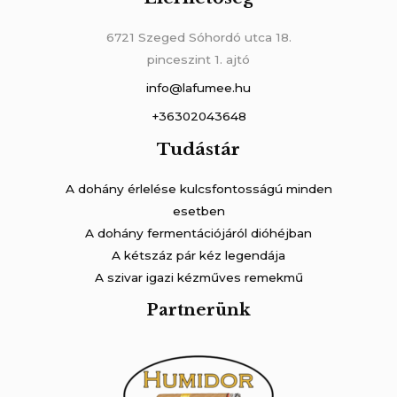
6721 Szeged Sóhordó utca 18.
pinceszint 1. ajtó
info@lafumee.hu
+36302043648
Tudástár
A dohány érlelése kulcsfontosságú minden
esetben
A dohány fermentációjáról dióhéjban
A kétszáz pár kéz legendája
A szivar igazi kézműves remekmű
Partnerünk