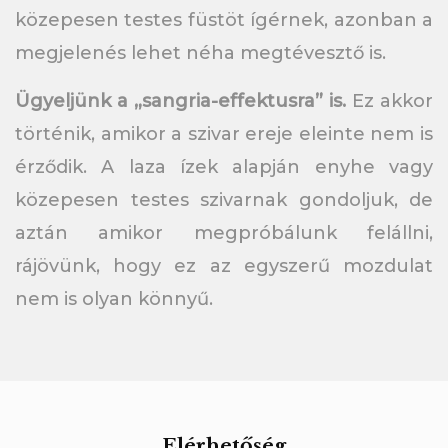
közepesen testes füstöt ígérnek, azonban a
megjelenés lehet néha megtévesztő is.
Ügyeljünk a „sangria-effektusra” is.
Ez akkor
történik, amikor a szivar ereje eleinte nem is
érződik. A laza ízek alapján enyhe vagy
közepesen testes szivarnak gondoljuk, de
aztán amikor megpróbálunk felállni,
rájövünk, hogy ez az egyszerű mozdulat
nem is olyan könnyű.
Elérhetőség